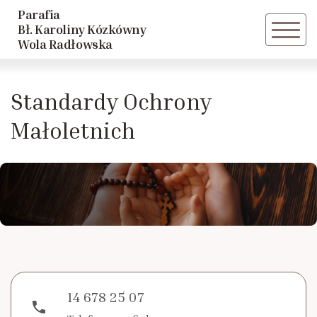
Parafia
Powrót
Bł. Karoliny Kózkówny
Wola Radłowska
Historia parafii
Standardy Ochrony
Duszpasterze
Małoletnich
14 678 25 07
phone