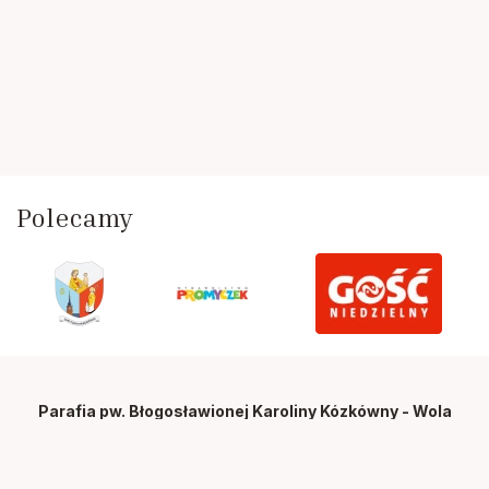
Polecamy
Parafia pw. Błogosławionej Karoliny Kózkówny - Wola
Radłowska
Wola Radłowska 44, Wola Radłowska 33-133