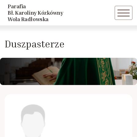
Parafia
Powrót
Bł. Karoliny Kózkówny
Wola Radłowska
Historia parafii
Duszpasterze
Duszpasterze