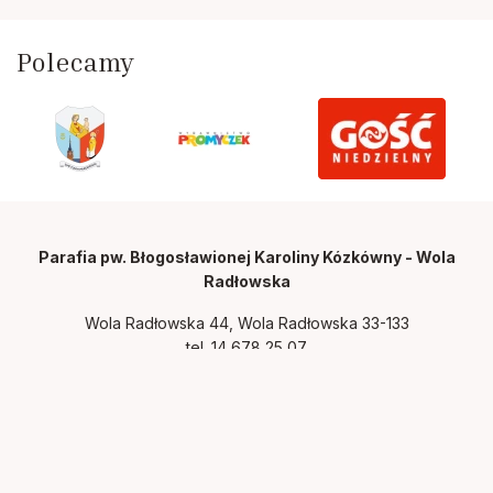
Polecamy
Parafia pw. Błogosławionej Karoliny Kózkówny - Wola
Radłowska
Wola Radłowska 44, Wola Radłowska 33-133
tel.
14 678 25 07
Polityka prywatności
Zainstaluj wolaradlowska.diecezjatarnow.pl na swoim
smartfonie i bądź na bieżąco