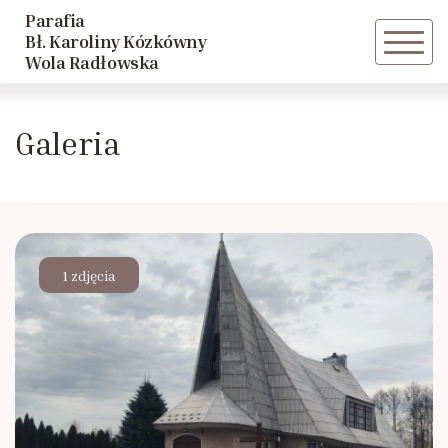
Parafia
Powrót
Bł. Karoliny Kózkówny
Wola Radłowska
Historia parafii
Galeria
Duszpasterze
1 zdjęcia