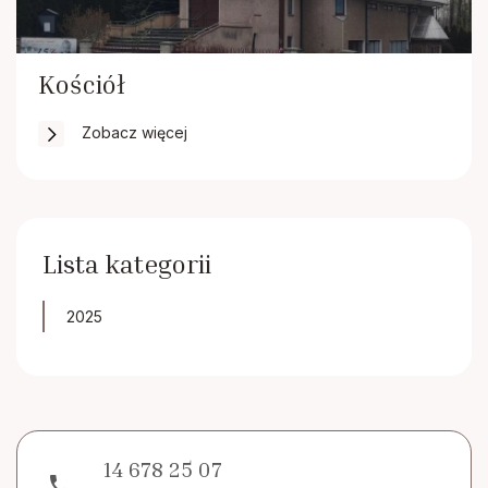
Kościół
Zobacz więcej
Lista kategorii
2025
14 678 25 07
phone