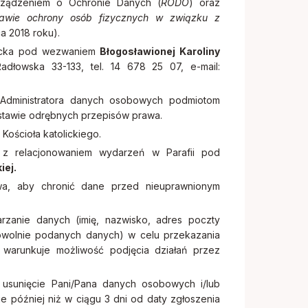
ządzeniem o Ochronie Danych (
RODO
) oraz
rawie ochrony osób fizycznych w związku z
a 2018 roku).
olicka pod wezwaniem
Błogosławionej Karoliny
łowska 33-133, tel. 14 678 25 07, e-mail:
Administratora danych osobowych podmiotom
stawie odrębnych przepisów prawa.
Kościoła katolickiego.
 z relacjonowaniem wydarzeń w Parafii pod
iej.
twa, aby chronić dane przed nieuprawnionym
rzanie danych (imię, nazwisko, adres poczty
rowolnie podanych danych) w celu przekazania
warunkuje możliwość podjęcia działań przez
usunięcie Pani/Pana danych osobowych i/lub
ie później niż w ciągu 3 dni od daty zgłoszenia