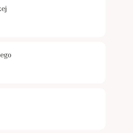
zej
tego