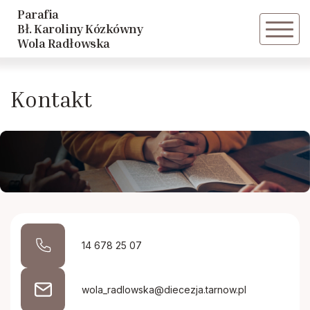
Parafia
Powrót
Bł. Karoliny Kózkówny
Wola Radłowska
Historia parafii
Kontakt
Duszpasterze
14 678 25 07
wola_radlowska@diecezja.tarnow.pl