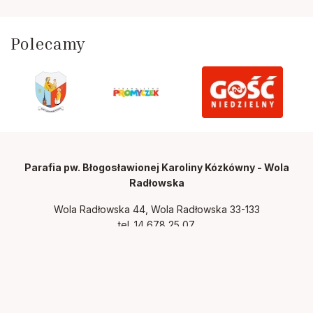
Polecamy
Parafia pw. Błogosławionej Karoliny Kózkówny - Wola
Radłowska
Wola Radłowska 44, Wola Radłowska 33-133
tel.
14 678 25 07
Polityka prywatności
Zainstaluj wolaradlowska.diecezjatarnow.pl na swoim
smartfonie i bądź na bieżąco