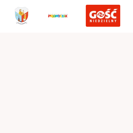
Parafia pw. Błogosławionej Karoliny Kózkówny - Wola
Radłowska
Wola Radłowska 44, Wola Radłowska 33-133
tel.
14 678 25 07
Polityka prywatności
Zainstaluj wolaradlowska.diecezjatarnow.pl na swoim
smartfonie i bądź na bieżąco
ZAINSTALUJ
Realizacja:
idel.pl