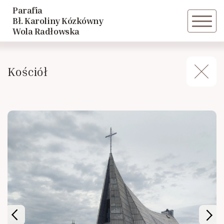
Parafia
Powrót
Bł. Karoliny Kózkówny
Wola Radłowska
Historia parafii
Kościół
Duszpasterze