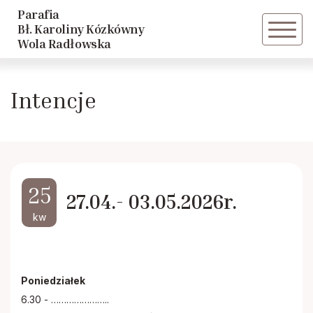
Parafia
Powrót
Bł. Karoliny Kózkówny
Wola Radłowska
Historia parafii
Intencje
Duszpasterze
25
27.04.- 03.05.2026r.
kw
Poniedziałek
6.30 - …………………..