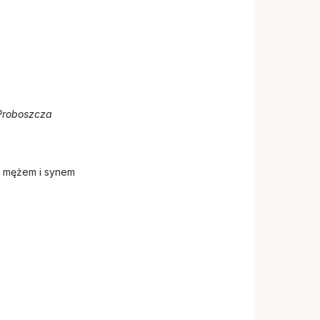
 Proboszcza
 z mężem i synem